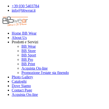
+39 030 5403784
info@bbwear.it
Home BB Wear
About Us
Prodotti e Servizi
BB Wear
BB Store
BB Sport
BB Pro
BB Print
Acquista On-line
Promozione l'estate sta finendo
Photo Gallery
Cataloghi
Dove Siamo
Contact Page
Acquista On-line